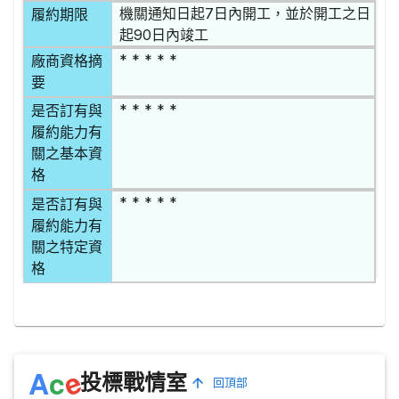
機關通知日起7日內開工，並於開工之日
履約期限
起90日內竣工
* * * * *
廠商資格摘
要
* * * * *
是否訂有與
履約能力有
關之基本資
格
* * * * *
是否訂有與
履約能力有
關之特定資
格
e
A
c
投標戰情室
回頂部