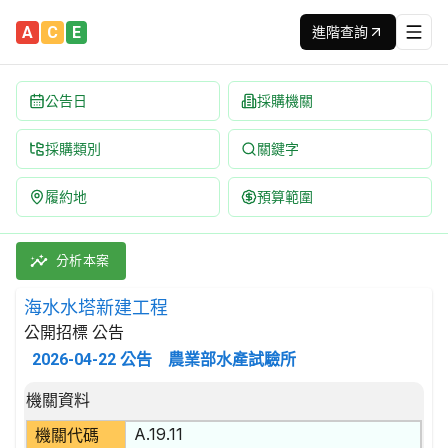
A
C
E
進階查詢
公告日
採購機關
採購類別
關鍵字
履約地
預算範圍
海水水塔新建工程 招標公告 | 案號：20260421 | 公開招標 
採購類別：工程類 混凝土工程 | 招標方式：公開招標 | 決標方式：
分析本案
海水水塔新建工程
公開招標 公告
2026-04-22
公告
農業部水產試驗所
招標公告詳細內容
機關資料
A.19.11
機關代碼