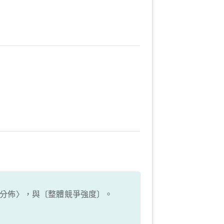
分佈〉，與〔整體競爭強度〕。