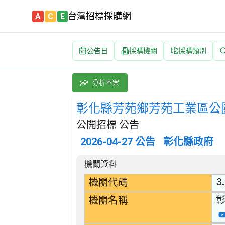
台灣招標採購網
A
C
E
公告日
採購機關
採購類別
彰化縣芳苑鄉芳苑工業區公園優化工程 招標公告 | 
採購類別：工程類 其他土木工程 | 招標方式：
分析本案
彰化縣芳苑鄉芳苑工業區公
公開招標 公告
2026-04-27
公告
彰化縣政府
招標公告詳細內容
機關資料
3
機關代碼
機關名稱