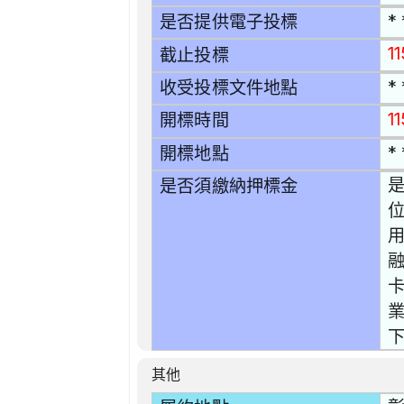
* 
是否提供電子投標
1
截止投標
* 
收受投標文件地點
1
開標時間
* 
開標地點
是
是否須繳納押標金
位
用
業
下
其他