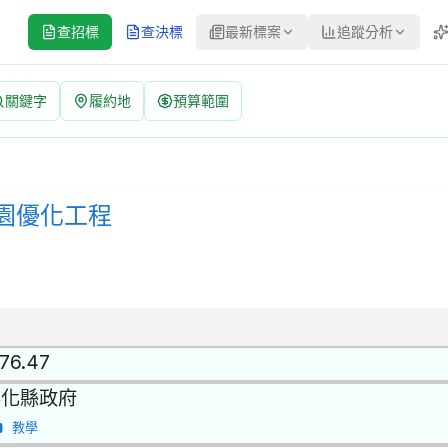
查招標
查決標
最新標案
追蹤分析
關鍵字
履約地
預算範圍
案號：115-162-032-133 | 公開招標 公告
公開招標 | 決標方式：最有利標 採購評選委員名單 | 資料來源：台灣
園優化工程
.76.47
彰化縣政府
教學