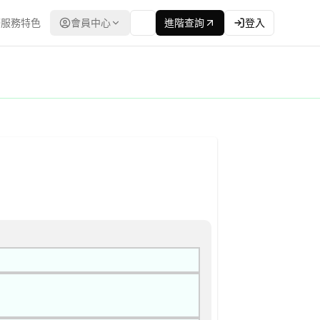
服務特色
會員中心
進階查詢
登入
政府電子採購網（公共工程委員會） | 更新時間：2026-04-27