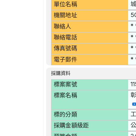
單位名稱
5
機關地址
* 
聯絡人
* 
聯絡電話
* 
傳真號碼
* 
電子郵件
採購資料
1
標案案號
標案名稱
工
標的分類
採購金額級距