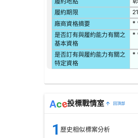
彰
履約地點
2
履約期限
* 
廠商資格摘要
* 
是否訂有與履約能力有關之
基本資格
* 
是否訂有與履約能力有關之
特定資格
e
A
c
投標戰情室
回頂部
1
歷史相似標案分析