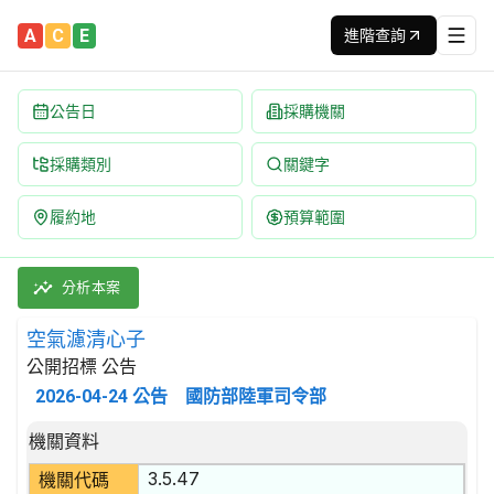
A
C
E
進階查詢
公告日
採購機關
採購類別
關鍵字
履約地
預算範圍
空氣濾清心子 招標公告 | 案號：GM15193P135 | 公開招標 
採購類別：財物類 武器,彈藥及其零件 | 招標方式：公開招標 | 決
分析本案
空氣濾清心子
公開招標 公告
2026-04-24
公告
國防部陸軍司令部
招標公告詳細內容
機關資料
3.5.47
機關代碼