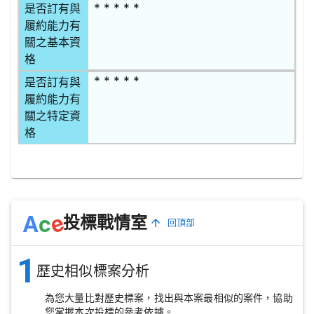
* * * * *
是否訂有與
履約能力有
關之基本資
格
* * * * *
是否訂有與
履約能力有
關之特定資
格
e
A
c
投標戰情室
回頂部
1
歷史相似標案分析
為您大量比對歷史標案，找出與本案最相似的案件，協助
您掌握本次投標的參考依據。