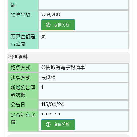
距
739,200
預算金額
底價分析
是
預算金額是
否公開
招標資料
公開取得電子報價單
招標方式
最低標
決標方式
1
新增公告傳
輸次數
115/04/24
公告日
* * * * *
是否訂有底
價
底價分析