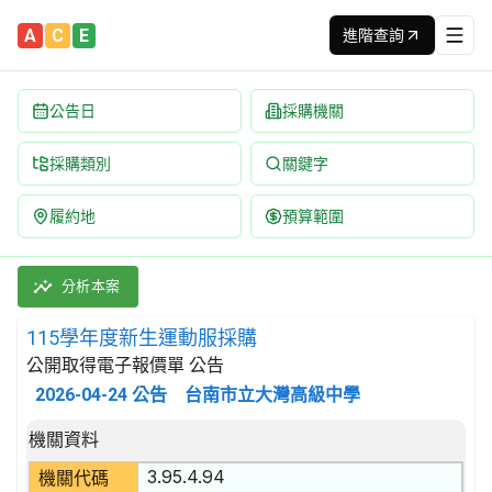
A
C
E
進階查詢
公告日
採購機關
採購類別
關鍵字
履約地
預算範圍
115學年度新生運動服採購 招標公告 | 案號：115-010 | 公
採購類別：財物類 成衣,毛皮服裝除外 | 招標方式：公開取得電子報
分析本案
115學年度新生運動服採購
公開取得電子報價單 公告
2026-04-24
公告
台南市立大灣高級中學
招標公告詳細內容
機關資料
3.95.4.94
機關代碼