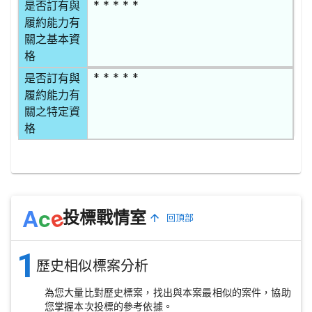
* * * * *
是否訂有與
履約能力有
關之基本資
格
* * * * *
是否訂有與
履約能力有
關之特定資
格
e
A
c
投標戰情室
回頂部
1
歷史相似標案分析
為您大量比對歷史標案，找出與本案最相似的案件，協助
您掌握本次投標的參考依據。