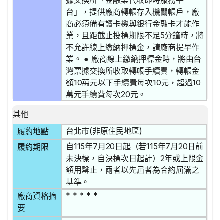
據交換所「金融業代收即時服務平
台」，提供廠商轉帳存入機關帳戶，廠
商必須備有讀卡機與銀行金融卡才能作
業，且距截止投標期限不足5分鐘時，將
不允許線上繳納押標金，請廠商提早作
業。 ● 廠商線上繳納押標金時，將由台
灣票據交換所收取轉帳手續費，轉帳金
額10萬元以下手續費每次10元，超過10
萬元手續費每次20元。
其他
台北市(非原住民地區)
履約地點
自115年7月20日起（若115年7月20日前
履約期限
未決標，自決標次日起計）2年或上限金
額用罄止，兩者以先屆者為合約屆滿之
基準。
* * * * *
廠商資格摘
要