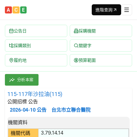
A
C
E
進階查詢
公告日
採購機關
採購類別
關鍵字
履約地
預算範圍
115-117年沙拉油(115) 招標公告 | 案號：F115015 | 公開招標
採購類別：財物類 肉類,魚,果實,蔬菜,及油脂 | 招標方式：公開招
分析本案
115-117年沙拉油(115)
公開招標 公告
2026-04-10
公告
台北市立聯合醫院
招標公告詳細內容
機關資料
3.79.14.14
機關代碼