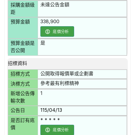
未達公告金額
採購金額級
距
338,900
預算金額
底價分析
是
預算金額是
否公開
招標資料
公開取得報價單或企劃書
招標方式
參考最有利標精神
決標方式
1
新增公告傳
輸次數
115/04/13
公告日
* * * * *
是否訂有底
價
底價分析