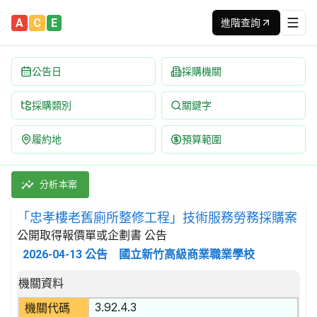
A
C
E
進階查詢
公告日
採購機關
採購類別
關鍵字
履約地
預算範圍
「忠孝樓老舊廁所整修工程」技術服務勞務採購案 招標公告 | 案
採購類別：勞務類 建築服務 | 招標方式：公開取得報價單或企劃書 
分析本案
「忠孝樓老舊廁所整修工程」技術服務勞務採購案
公開取得報價單或企劃書 公告
2026-04-13
公告
國立新竹高級商業職業學校
招標公告詳細內容
機關資料
3.92.4.3
機關代碼