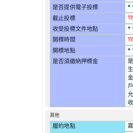
* 
是否提供電子投標
1
截止投標
* 
收受投標文件地點
1
開標時間
* 
開標地點
是
是否須繳納押標金
生
允
收
其他
嘉
履約地點