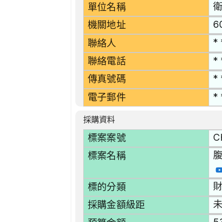
單位名稱
6
機關地址
* 
聯絡人
* 
聯絡電話
* 
傳真號碼
* 
電子郵件
採購資料
C
標案案號
標案名稱
財
標的分類
採購金額級距