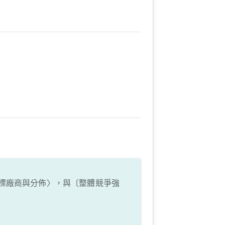
標廠商與分佈〉，與〔整體競爭強