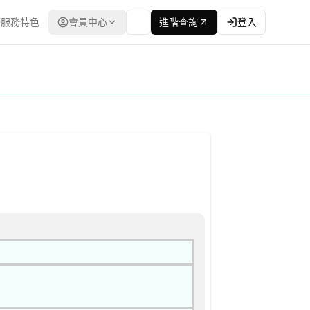
服務特色
會員中心
進階查詢
登入
灣政府電子採購網（公共工程委員會） | 更新時間：2026-04-2