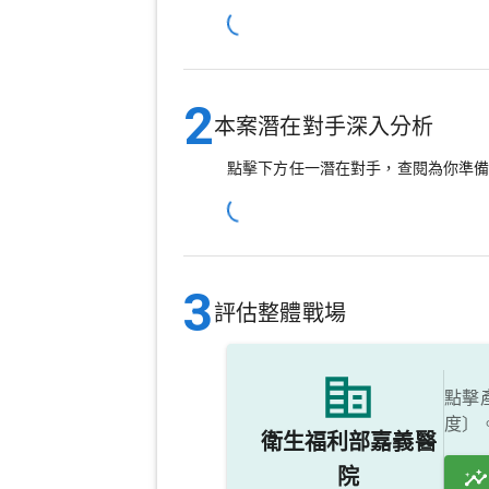
2
本案潛在對手深入分析
點擊下方任一潛在對手，查閱為你準
3
評估整體戰場
點擊
度〕
衛生福利部嘉義醫
院