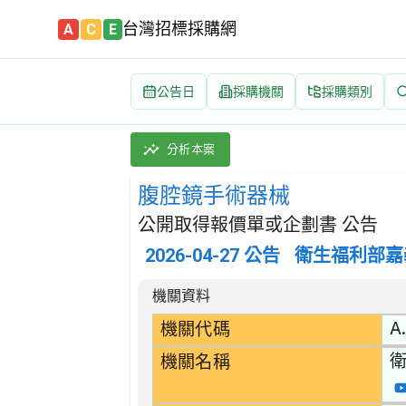
台灣招標採購網
A
C
E
公告日
採購機關
採購類別
腹腔鏡手術器械 招標公告 | 案號：CHYI11
採購類別：財物類 醫療,外科及矯形設備 | 招
分析本案
腹腔鏡手術器械
公開取得報價單或企劃書 公告
2026-04-27
公告
衛生福利部嘉
招標公告詳細內容
機關資料
A.
機關代碼
機關名稱