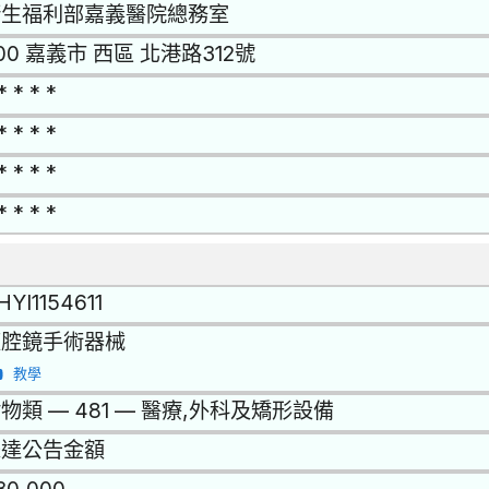
衛生福利部嘉義醫院總務室
00 嘉義市 西區 北港路312號
* * * *
* * * *
* * * *
* * * *
HYI1154611
腹腔鏡手術器械
教學
物類 — 481 — 醫療,外科及矯形設備
未達公告金額