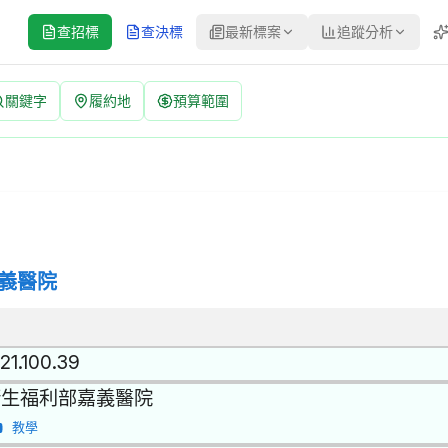
查招標
查決標
最新標案
追蹤分析
關鍵字
履約地
預算範圍
54611 | 公開取得報價單或企劃書 公告
標方式：公開取得報價單或企劃書 | 決標方式：最低標 | 資料來源：台
義醫院
21.100.39
衛生福利部嘉義醫院
教學