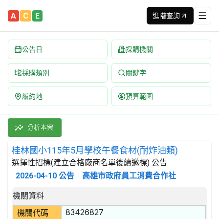
A
C
E
進階查詢
公告日
採購機關
採購類別
關鍵字
履約地
預算範圍
桂林國小115年5月學校午餐食材(耐炸油類) 招標公告 | 案號：F1
採購類別：財物類 肉類,魚,果實,蔬菜,及油脂 | 招標方式：選擇
分析本案
桂林國小115年5月學校午餐食材(耐炸油類)
選擇性招標(建立合格廠商名單後續邀標) 公告
2026-04-10
公告
高雄市政府員工消費合作社
招標公告詳細內容
機關資料
83426827
機關代碼