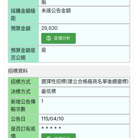
脂
未達公告金額
採購金額級
距
29,630
預算金額
底價分析
是
預算金額是
否公開
招標資料
選擇性招標(建立合格廠商名單後續邀標)
招標方式
最低標
決標方式
1
新增公告傳
輸次數
115/04/10
公告日
* * * * *
是否訂有底
價