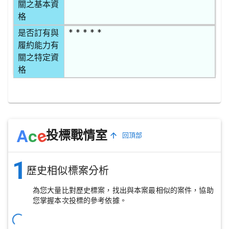
關之基本資
格
* * * * *
是否訂有與
履約能力有
關之特定資
格
e
A
c
投標戰情室
回頂部
1
歷史相似標案分析
為您大量比對歷史標案，找出與本案最相似的案件，協助
您掌握本次投標的參考依據。