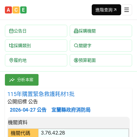
A
C
E
進階查詢
公告日
採購機關
採購類別
關鍵字
履約地
預算範圍
115年購置緊急救護耗材1批 招標公告 | 案號：11501KH01-1 
採購類別：財物類 醫療,外科及矯形設備 | 招標方式：公開招標 |
分析本案
115年購置緊急救護耗材1批
公開招標 公告
2026-04-27
公告
宜蘭縣政府消防局
招標公告詳細內容
機關資料
3.76.42.28
機關代碼