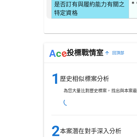
* 
是否訂有與履約能力有關之
特定資格
e
A
c
投標戰情室
回頂部
1
歷史相似標案分析
為您大量比對歷史標案，找出與本案
2
本案潛在對手深入分析