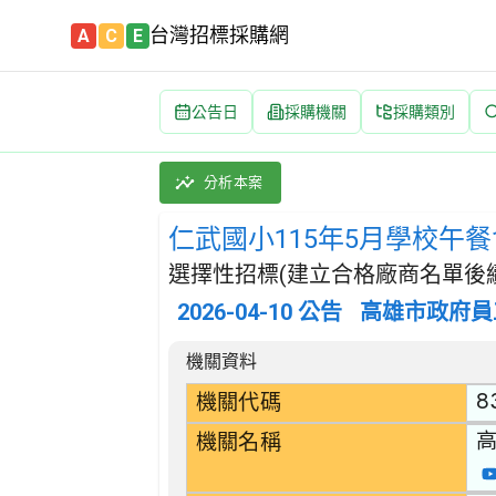
台灣招標採購網
A
C
E
公告日
採購機關
採購類別
仁武國小115年5月學校午餐食材(截切水果類) 
採購類別：財物類 肉類,魚,果實,蔬菜,及油脂
分析本案
仁武國小115年5月學校午餐
選擇性招標(建立合格廠商名單後續
2026-04-10
公告
高雄市政府員
招標公告詳細內容
機關資料
8
機關代碼
機關名稱