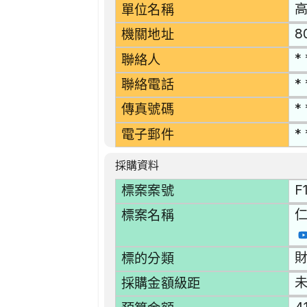
單位名稱
8
機關地址
* 
聯絡人
* 
聯絡電話
* 
傳真號碼
* 
電子郵件
採購資料
F
標案案號
仁
標案名稱
財
標的分類
採購金額級距