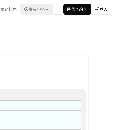
服務特色
會員中心
進階查詢
登入
立合格廠商名單後續邀標) 公告
最低標 | 資料來源：台灣政府電子採購網（公共工程委員會） | 更新時