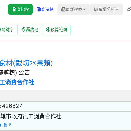
查招標
查決標
最新標案
追蹤分析
關鍵字
履約地
預算範圍
招標公告 | 案號：F1140501222388-11 | 選擇性招標(建
 | 招標方式：選擇性招標(建立合格廠商名單後續邀標) | 決標方式：
食材(截切水果類)
邀標) 公告
工消費合作社
3426827
高雄市政府員工消費合作社
教學