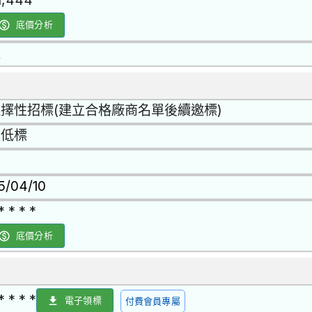
1,444
底價分析
是
擇性招標(建立合格廠商名單後續邀標)
最低標
15/04/10
* * * *
底價分析
* * * *
電子領標
付費會員專屬