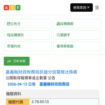
A
C
E
進階查詢
公告日
採購機關
採購類別
關鍵字
履約地
預算範圍
嘉義縣財政稅務局民雄分局電梯汰換案 招標公告 | 案號：1150
採購類別：財物類 吊車,操作處理設備及其零件 | 招標方式：公開
分析本案
嘉義縣財政稅務局民雄分局電梯汰換案
公開取得報價單或企劃書 公告
2026-04-13
公告
嘉義縣財政稅務局
招標公告詳細內容
機關資料
3.76.50.13
機關代碼