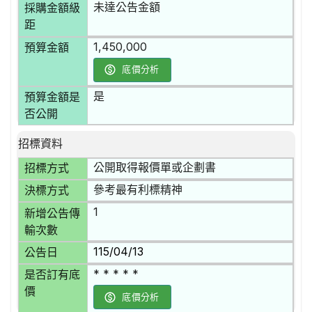
未達公告金額
採購金額級
距
1,450,000
預算金額
底價分析
是
預算金額是
否公開
招標資料
公開取得報價單或企劃書
招標方式
參考最有利標精神
決標方式
1
新增公告傳
輸次數
115/04/13
公告日
* * * * *
是否訂有底
價
底價分析