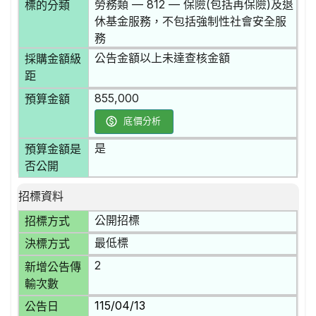
勞務類 — 812 — 保險(包括再保險)及退
標的分類
休基金服務，不包括強制性社會安全服
務
公告金額以上未達查核金額
採購金額級
距
855,000
預算金額
底價分析
是
預算金額是
否公開
招標資料
公開招標
招標方式
最低標
決標方式
2
新增公告傳
輸次數
115/04/13
公告日