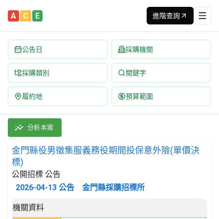
A
C
E
進階查詢
公告日
採購機關
採購類別
關鍵字
履約地
預算範圍
金門縣役男徵集服義務役期間投保意外險(單價決標) 招標公告 | 案號
採購類別：勞務類 保險(包括再保險)及退休基金服務，不包括強制性
分析本案
金門縣役男徵集服義務役期間投保意外險(單價決
標)
公開招標 公告
2026-04-13
公告
金門縣採購招標所
招標公告詳細內容
機關資料