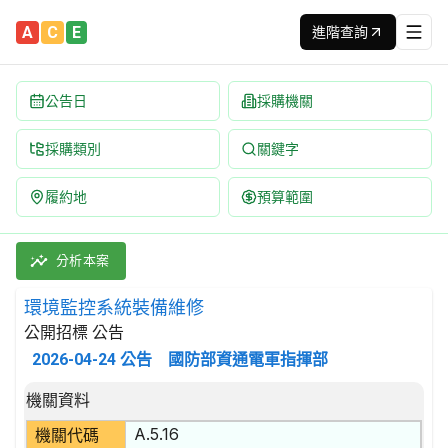
A
C
E
進階查詢
公告日
採購機關
採購類別
關鍵字
履約地
預算範圍
環境監控系統裝備維修 招標公告 | 案號：HK15151P051 | 
採購類別：勞務類 電信相關服務 | 招標方式：公開招標 | 決標方
分析本案
環境監控系統裝備維修
公開招標 公告
2026-04-24
公告
國防部資通電軍指揮部
招標公告詳細內容
機關資料
A.5.16
機關代碼