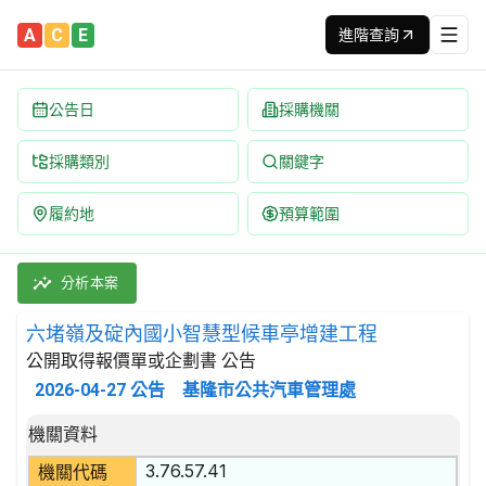
A
C
E
進階查詢
公告日
採購機關
採購類別
關鍵字
履約地
預算範圍
六堵嶺及碇內國小智慧型候車亭增建工程 招標公告 | 案號：115
採購類別：工程類 其他土木工程 | 招標方式：公開取得報價單或企劃
分析本案
六堵嶺及碇內國小智慧型候車亭增建工程
公開取得報價單或企劃書 公告
2026-04-27
公告
基隆市公共汽車管理處
招標公告詳細內容
機關資料
3.76.57.41
機關代碼