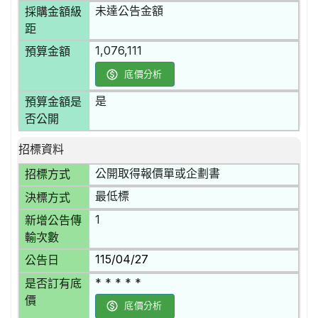
未達公告金額
採購金額級
距
1,076,111
預算金額
底價分析
是
預算金額是
否公開
招標資料
公開取得報價單或企劃書
招標方式
最低標
決標方式
1
新增公告傳
輸次數
115/04/27
公告日
* * * * *
是否訂有底
價
底價分析