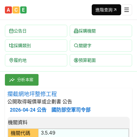
A
C
E
進階查詢
公告日
採購機關
採購類別
關鍵字
履約地
預算範圍
攔截網地坪整修工程 招標公告 | 案號：115EV6670721250
採購類別：工程類 開挖及土方工程 | 招標方式：公開取得報價單或企
分析本案
攔截網地坪整修工程
公開取得報價單或企劃書 公告
2026-04-24
公告
國防部空軍司令部
招標公告詳細內容
機關資料
3.5.49
機關代碼