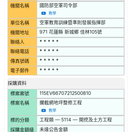
國防部空軍司令部
機關名稱
教學
空軍教育訓練暨準則發展指揮部
單位名稱
971 花蓮縣 新城鄉 佳林105號
機關地址
* * * * *
聯絡人
* * * * *
聯絡電話
* * * * *
傳真號碼
* * * * *
電子郵件
採購資料
115EV66707212500810
標案案號
攔截網地坪整修工程
標案名稱
教學
工程類 — 5114 — 開挖及土方工程
標的分類
未達公告金額
採購金額級