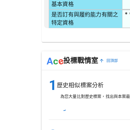
基本資格
* 
是否訂有與履約能力有關之
特定資格
e
A
c
投標戰情室
回頂部
1
歷史相似標案分析
為您大量比對歷史標案，找出與本案