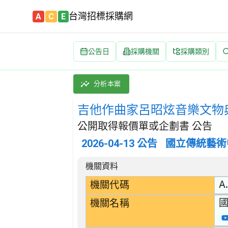
台灣招標採購網
A
C
E
公告日
採購機關
採購類別
吉他作曲家呂昭炫音樂文物典藏計畫 招標公告 
採購類別：勞務類 娛樂,文化,體育服務 | 招
分析本案
吉他作曲家呂昭炫音樂文物
公開取得報價單或企劃書 公告
2026-04-13
公告
國立傳統藝術
招標公告詳細內容
機關資料
A
機關代碼
機關名稱