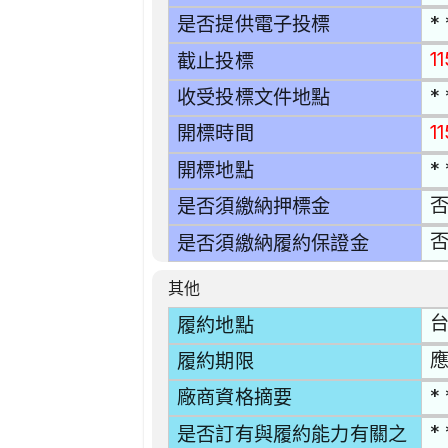
* 
是否提供電子投標
1
截止投標
* 
收受投標文件地點
1
開標時間
* 
開標地點
是否須繳納押標金
是否須繳納履約保證金
其他
台
履約地點
應
履約期限
* 
廠商資格摘要
* 
是否訂有與履約能力有關之