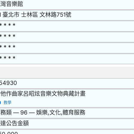
台灣音樂館
11 臺北市 士林區 文林路751號
* * * *
* * * *
* * * *
* * * *
154930
吉他作曲家呂昭炫音樂文物典藏計畫
教學
務類 — 96 — 娛樂,文化,體育服務
未達公告金額