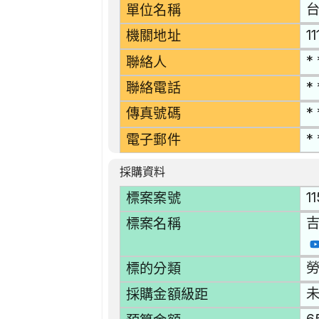
單位名稱
1
機關地址
* 
聯絡人
* 
聯絡電話
* 
傳真號碼
* 
電子郵件
採購資料
1
標案案號
標案名稱
勞
標的分類
採購金額級距