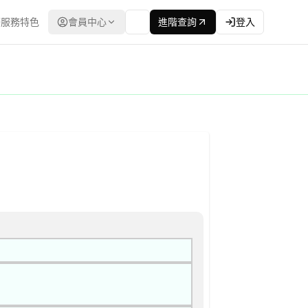
服務特色
會員中心
進階查詢
登入
料來源：台灣政府電子採購網（公共工程委員會） | 更新時間：2026