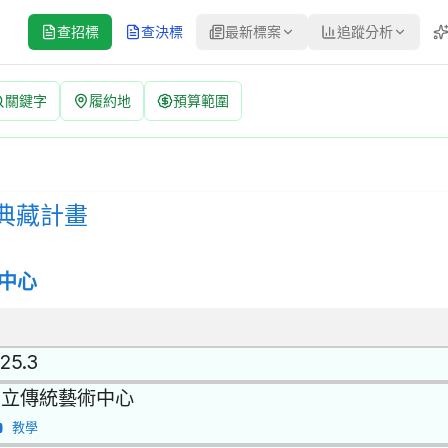
查招標
查決標
最新標案
追蹤分析
關鍵字
履約地
預算範圍
| 案號：1154930 | 公開取得報價單或企劃書 公告
標方式：公開取得報價單或企劃書 | 決標方式：參考最有利標精神 | 資
典藏計畫
中心
.25.3
國立傳統藝術中心
教學