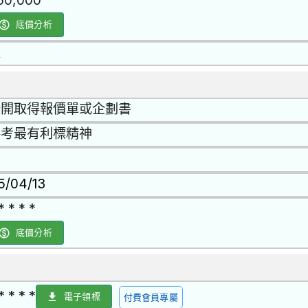
50,000
底價分析
是
公開取得報價單或企劃書
參考最有利標精神
15/04/13
* * * *
底價分析
* * * *
電子領標
付費會員專屬