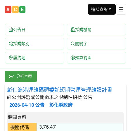
A
C
E
進階查詢
公告日
採購機關
採購類別
關鍵字
履約地
預算範圍
彰化漁港運維碼頭委託短期營運管理維護計畫 招標公告 | 案號：11
採購類別：勞務類 調查及保安服務 | 招標方式：經公開評選或公開
分析本案
彰化漁港運維碼頭委託短期營運管理維護計畫
經公開評選或公開徵求之限制性招標 公告
2026-04-10
公告
彰化縣政府
招標公告詳細內容
機關資料
3.76.47
機關代碼