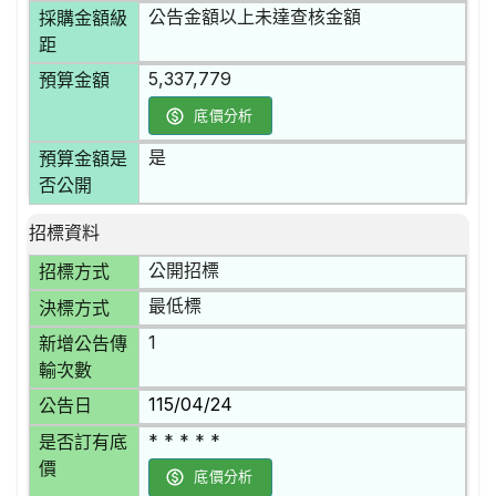
公告金額以上未達查核金額
採購金額級
距
5,337,779
預算金額
底價分析
是
預算金額是
否公開
招標資料
公開招標
招標方式
最低標
決標方式
1
新增公告傳
輸次數
115/04/24
公告日
* * * * *
是否訂有底
價
底價分析