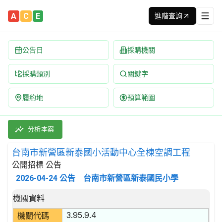
A
C
E
進階查詢
公告日
採購機關
採購類別
關鍵字
履約地
預算範圍
台南市新營區新泰國小活動中心全棟空調工程 招標公告 | 案號：1
採購類別：工程類 其他安裝工程 | 招標方式：公開招標 | 決標方
分析本案
台南市新營區新泰國小活動中心全棟空調工程
公開招標 公告
2026-04-24
公告
台南市新營區新泰國民小學
招標公告詳細內容
機關資料
3.95.9.4
機關代碼