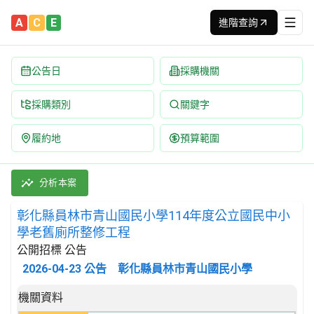
A
C
E
進階查詢
公告日
採購機關
採購類別
關鍵字
履約地
預算範圍
彰化縣員林市青山國民小學114年度公立國民中小學老舊廁所整修工程
採購類別：工程類 其他裝修工程 | 招標方式：公開招標 | 決標方式
分析本案
彰化縣員林市青山國民小學114年度公立國民中小
學老舊廁所整修工程
公開招標 公告
2026-04-23
公告
彰化縣員林市青山國民小學
招標公告詳細內容
機關資料