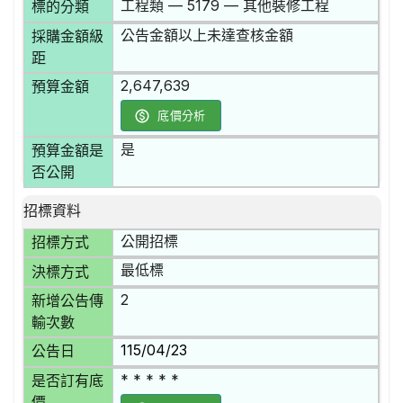
工程類 — 5179 — 其他裝修工程
標的分類
公告金額以上未達查核金額
採購金額級
距
2,647,639
預算金額
底價分析
是
預算金額是
否公開
招標資料
公開招標
招標方式
最低標
決標方式
2
新增公告傳
輸次數
115/04/23
公告日
* * * * *
是否訂有底
價