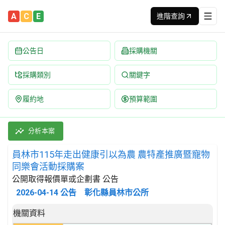
A
C
E
進階查詢
公告日
採購機關
採購類別
關鍵字
履約地
預算範圍
員林市115年走出健康引以為農 農特產推廣暨寵物同樂會活動採購案
採購類別：勞務類 娛樂,文化,體育服務 | 招標方式：公開取得報價
分析本案
員林市115年走出健康引以為農 農特產推廣暨寵物
同樂會活動採購案
公開取得報價單或企劃書 公告
2026-04-14
公告
彰化縣員林市公所
招標公告詳細內容
機關資料