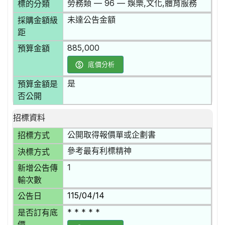
勞務類 — 96 — 娛樂,文化,體育服務
標的分類
未達公告金額
採購金額級
距
885,000
預算金額
底價分析
是
預算金額是
否公開
招標資料
公開取得報價單或企劃書
招標方式
參考最有利標精神
決標方式
1
新增公告傳
輸次數
115/04/14
公告日
* * * * *
是否訂有底
價