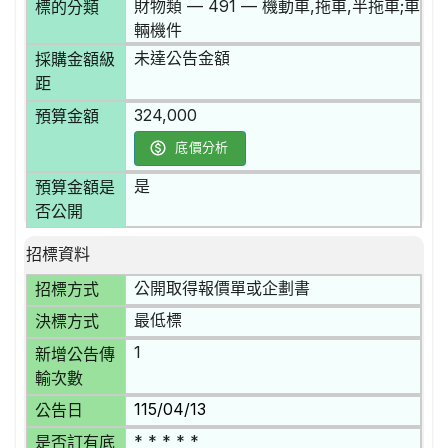
財物類 — 491 — 機動車,拖車,半拖車;車
標的分類
輛機件
未達公告金額
採購金額級
距
324,000
預算金額
底價分析
是
預算金額是
否公開
招標資料
公開取得報價單或企劃書
招標方式
最低標
決標方式
1
新增公告傳
輸次數
115/04/13
公告日
* * * * *
是否訂有底