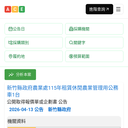
A
C
E
進階查詢
公告日
採購機關
採購類別
關鍵字
履約地
預算範圍
新竹縣政府農業處115年租賃休閒農業管理用公務車1台 招標公告 |
採購類別：財物類 機動車,拖車,半拖車;車輛機件 | 招標方式：公
分析本案
新竹縣政府農業處115年租賃休閒農業管理用公務
車1台
公開取得報價單或企劃書 公告
2026-04-13
公告
新竹縣政府
招標公告詳細內容
機關資料