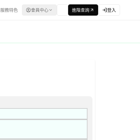
服務特色
會員中心
進階查詢
登入
子採購網（公共工程委員會） | 更新時間：2026-04-22T00