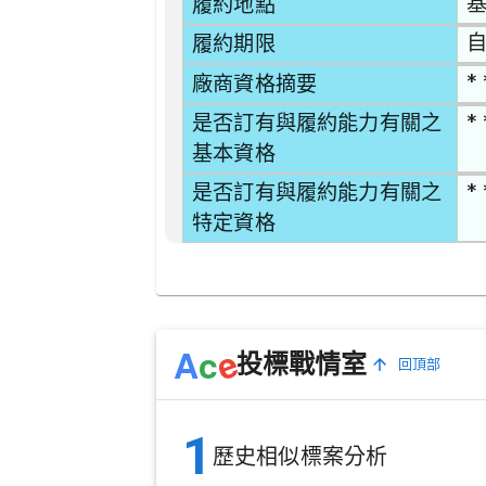
基
履約地點
自
履約期限
* 
廠商資格摘要
* 
是否訂有與履約能力有關之
基本資格
* 
是否訂有與履約能力有關之
特定資格
e
A
c
投標戰情室
回頂部
1
歷史相似標案分析