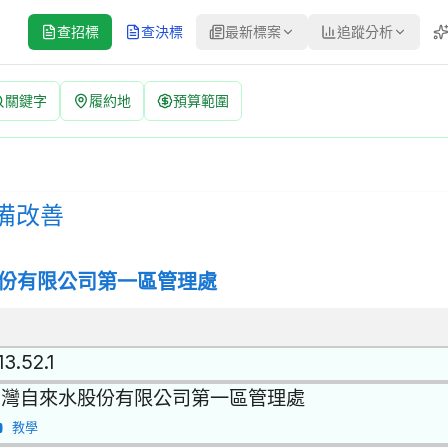
查招標
查決標
最新標案
追蹤分析
關鍵字
履約地
預算範圍
案號：115071 | 公開招標 公告
| 招標方式：公開招標 | 決標方式：最低標 | 資料來源：台灣政府電
備改善
份有限公司第一區管理處
13.52.1
台灣自來水股份有限公司第一區管理處
教學