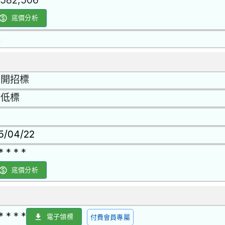
,582,506
底價分析
是
公開招標
最低標
15/04/22
* * * *
底價分析
* * * *
電子領標
付費會員專屬