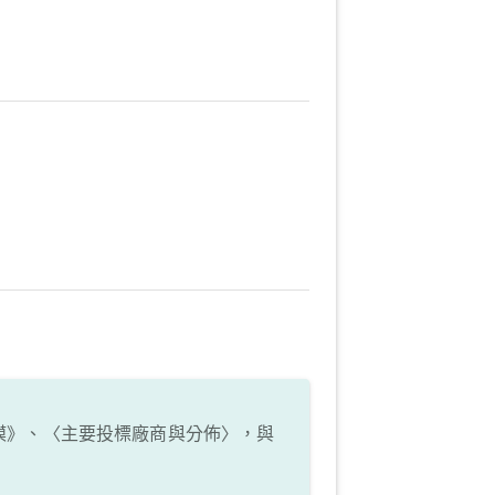
模》、〈主要投標廠商與分佈〉，與