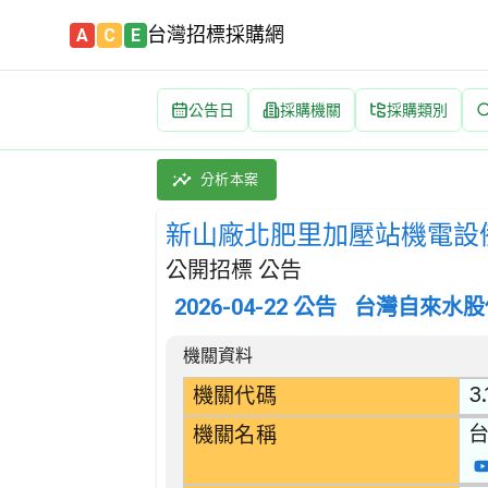
台灣招標採購網
A
C
E
公告日
採購機關
採購類別
新山廠北肥里加壓站機電設備改善 招標公告 | 
採購類別：財物類 電力傳輸、控制設備及其零件 
分析本案
新山廠北肥里加壓站機電設
公開招標 公告
2026-04-22
公告
台灣自來水股
招標公告詳細內容
機關資料
3.
機關代碼
機關名稱