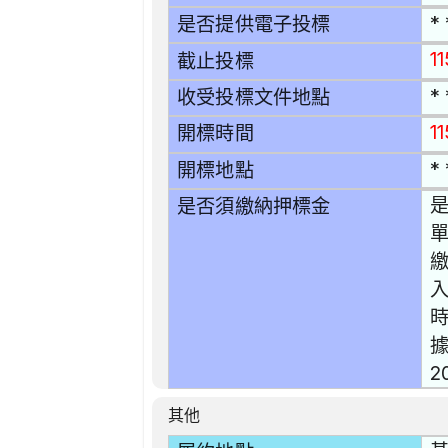
* 
是否提供電子投標
1
截止投標
* 
收受投標文件地點
1
開標時間
* 
開標地點
是
是否須繳納押標金
單
時
據
2
其他