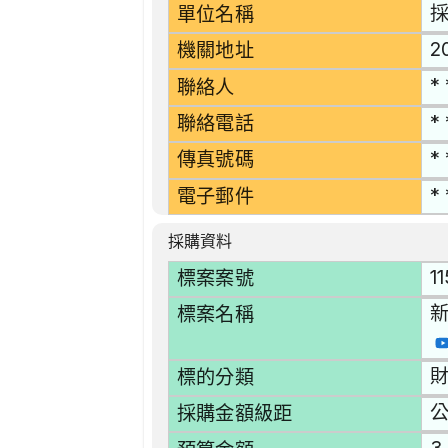
單位名稱
2
機關地址
* 
聯絡人
* 
聯絡電話
* 
傳真號碼
* 
電子郵件
採購資料
1
標案案號
標案名稱
財
標的分類
採購金額級距