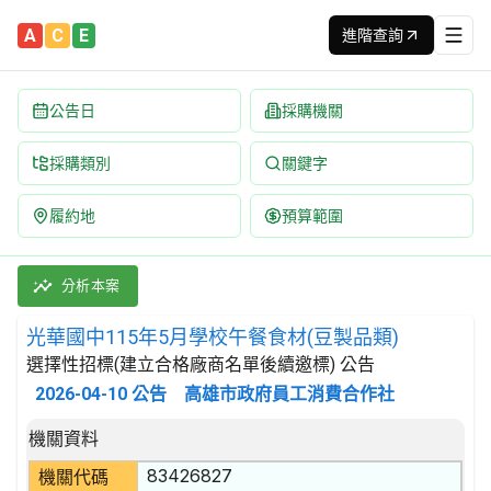
A
C
E
進階查詢
公告日
採購機關
採購類別
關鍵字
履約地
預算範圍
光華國中115年5月學校午餐食材(豆製品類) 招標公告 | 案號：F1
採購類別：財物類 肉類,魚,果實,蔬菜,及油脂 | 招標方式：選擇
分析本案
光華國中115年5月學校午餐食材(豆製品類)
選擇性招標(建立合格廠商名單後續邀標) 公告
2026-04-10
公告
高雄市政府員工消費合作社
招標公告詳細內容
機關資料
83426827
機關代碼