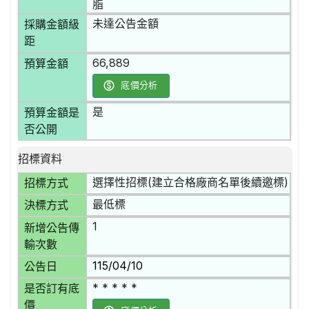
脂
未達公告金額
採購金額級
距
66,889
預算金額
底價分析
是
預算金額是
否公開
招標資料
選擇性招標(建立合格廠商名單後續邀標)
招標方式
最低標
決標方式
1
新增公告傳
輸次數
115/04/10
公告日
* * * * *
是否訂有底
價