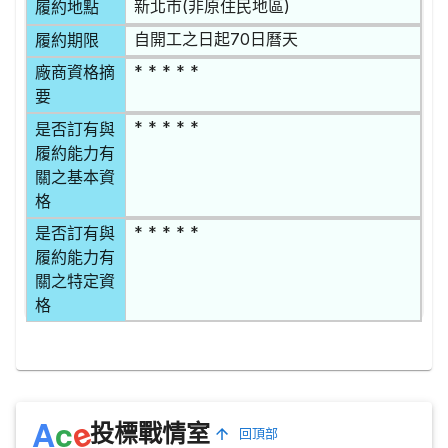
新北市(非原住民地區)
履約地點
自開工之日起70日曆天
履約期限
* * * * *
廠商資格摘
要
* * * * *
是否訂有與
履約能力有
關之基本資
格
* * * * *
是否訂有與
履約能力有
關之特定資
格
e
A
c
投標戰情室
回頂部