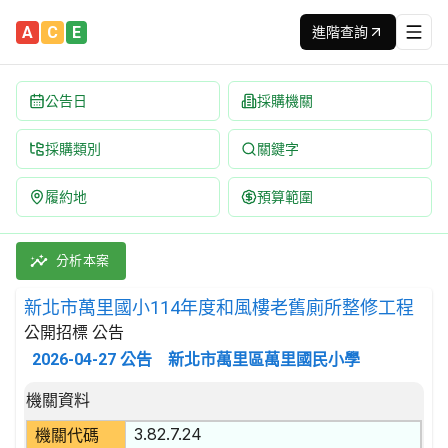
A
C
E
進階查詢
公告日
採購機關
採購類別
關鍵字
履約地
預算範圍
新北市萬里國小114年度和風樓老舊廁所整修工程 招標公告 | 案號
採購類別：工程類 其他土木工程 | 招標方式：公開招標 | 決標方
分析本案
新北市萬里國小114年度和風樓老舊廁所整修工程
公開招標 公告
2026-04-27
公告
新北市萬里區萬里國民小學
招標公告詳細內容
機關資料
3.82.7.24
機關代碼