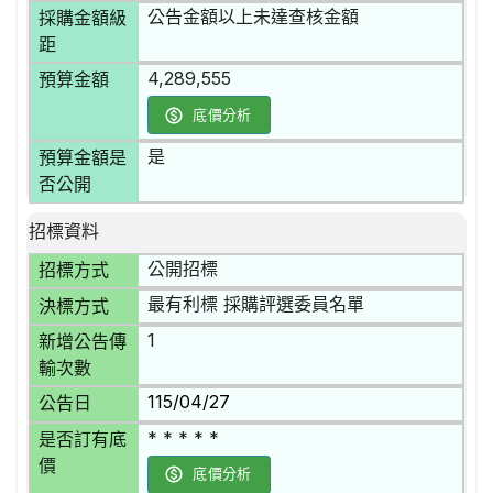
公告金額以上未達查核金額
採購金額級
距
4,289,555
預算金額
底價分析
是
預算金額是
否公開
招標資料
公開招標
招標方式
最有利標 採購評選委員名單
決標方式
1
新增公告傳
輸次數
115/04/27
公告日
* * * * *
是否訂有底
價
底價分析