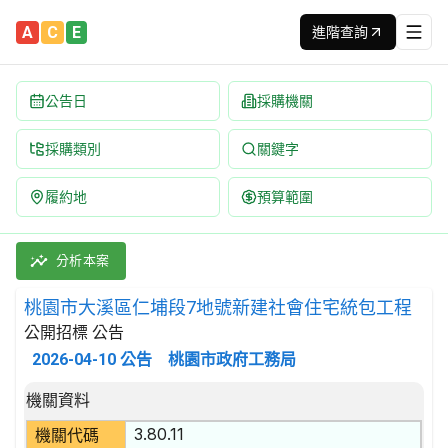
A
C
E
進階查詢
公告日
採購機關
採購類別
關鍵字
履約地
預算範圍
桃園市大溪區仁埔段7地號新建社會住宅統包工程 招標公告 | 案號：
採購類別：工程類 單雙棟式住宅建築工程 | 招標方式：公開招標 |
分析本案
桃園市大溪區仁埔段7地號新建社會住宅統包工程
公開招標 公告
2026-04-10
公告
桃園市政府工務局
招標公告詳細內容
機關資料
3.80.11
機關代碼