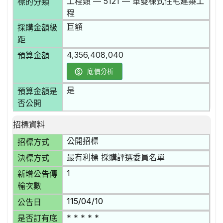
工程類 — 5121 — 單雙棟式住宅建築工
標的分類
程
巨額
採購金額級
距
4,356,408,040
預算金額
底價分析
是
預算金額是
否公開
招標資料
公開招標
招標方式
最有利標 採購評選委員名單
決標方式
1
新增公告傳
輸次數
115/04/10
公告日
* * * * *
是否訂有底