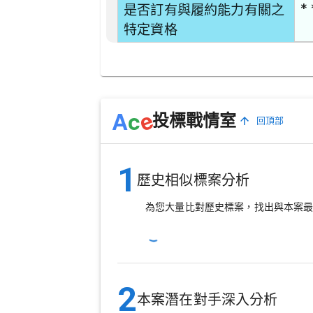
* 
是否訂有與履約能力有關之
特定資格
e
A
c
投標戰情室
回頂部
1
歷史相似標案分析
為您大量比對歷史標案，找出與本案
2
本案潛在對手深入分析