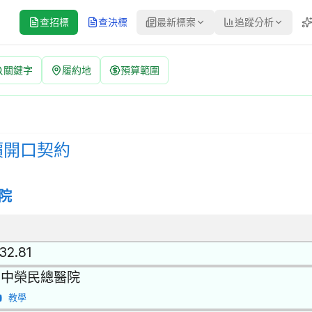
查招標
查決標
最新標案
追蹤分析
關鍵字
履約地
預算範圍
| 案號：115A004 | 公開招標 公告
標 | 決標方式：最低標 | 資料來源：台灣政府電子採購網（公共工程委
價開口契約
院
32.81
台中榮民總醫院
教學