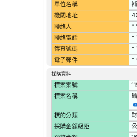
單位名稱
4
機關地址
* 
聯絡人
* 
聯絡電話
* 
傳真號碼
* 
電子郵件
採購資料
1
標案案號
標案名稱
財
標的分類
採購金額級距