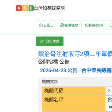
台灣招標採購網
A
C
E
公告日
採購機關
採購類別
鐳治骨注射液等2項二年單價開口契約 招標公告 
採購類別：財物類 醫藥產品 | 招標方式：公開招
分析本案
鐳治骨注射液等2項二年單
公開招標 公告
2026-04-23
公告
台中榮民總醫
招標公告詳細內容
機關資料
3.
機關代碼
機關名稱