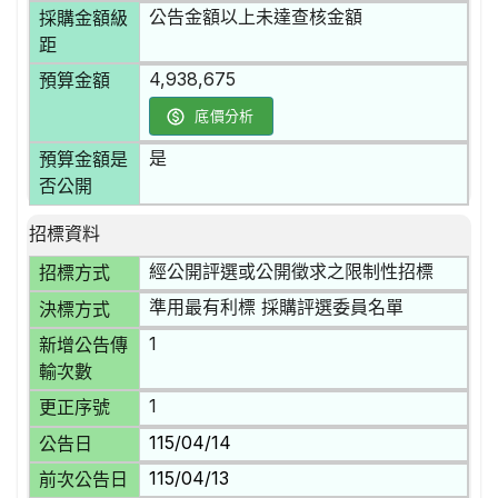
公告金額以上未達查核金額
採購金額級
距
4,938,675
預算金額
底價分析
是
預算金額是
否公開
招標資料
經公開評選或公開徵求之限制性招標
招標方式
準用最有利標 採購評選委員名單
決標方式
1
新增公告傳
輸次數
1
更正序號
115/04/14
公告日
115/04/13
前次公告日