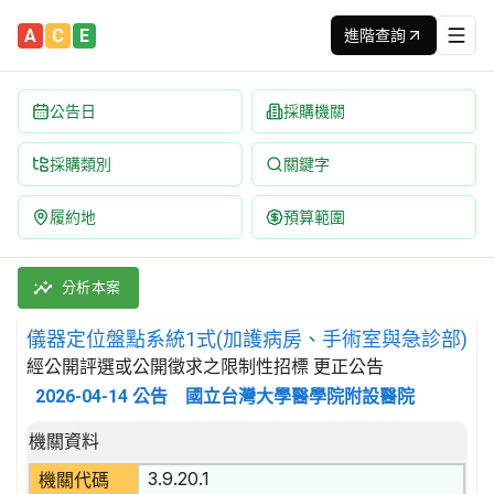
A
C
E
進階查詢
公告日
採購機關
採購類別
關鍵字
履約地
預算範圍
儀器定位盤點系統1式(加護病房、手術室與急診部) 招標公告 | 
採購類別：勞務類 軟體執行服務 | 招標方式：經公開評選或公開徵
分析本案
儀器定位盤點系統1式(加護病房、手術室與急診部)
經公開評選或公開徵求之限制性招標 更正公告
2026-04-14
公告
國立台灣大學醫學院附設醫院
招標公告詳細內容
機關資料
3.9.20.1
機關代碼