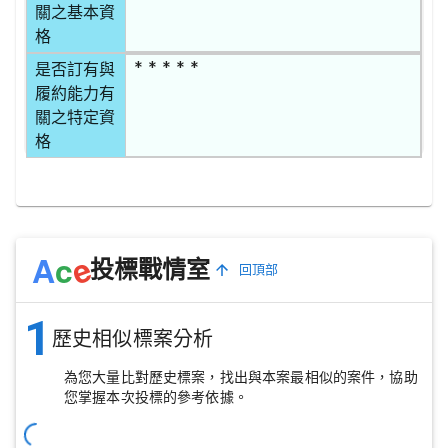
關之基本資
格
* * * * *
是否訂有與
履約能力有
關之特定資
格
e
A
c
投標戰情室
回頂部
1
歷史相似標案分析
為您大量比對歷史標案，找出與本案最相似的案件，協助
您掌握本次投標的參考依據。