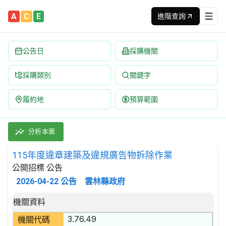
A
C
E
進階查詢
公告日
採購機關
採購類別
關鍵字
履約地
預算範圍
115年度違章建築及違規廣告物拆除作業 招標公告 | 案號：1151
採購類別：工程類 拆除工程 | 招標方式：公開招標 | 決標方式：最
分析本案
115年度違章建築及違規廣告物拆除作業
公開招標 公告
2026-04-22
公告
雲林縣政府
招標公告詳細內容
機關資料
3.76.49
機關代碼