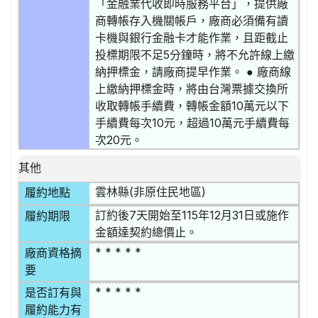
「金融業代收即時服務平台」，提供廠
商轉帳存入機關帳戶，廠商必須備有讀
卡機與銀行金融卡才能作業，且距截止
投標期限不足5分鐘時，將不允許線上繳
納押標金，請廠商提早作業。 ● 廠商線
上繳納押標金時，將由台灣票據交換所
收取轉帳手續費，轉帳金額10萬元以下
手續費每次10元，超過10萬元手續費每
次20元。
其他
雲林縣(非原住民地區)
履約地點
訂約後7天開始至115年12月31日或施作
履約期限
金額達契約總價止。
* * * * *
廠商資格摘
要
* * * * *
是否訂有與
履約能力有