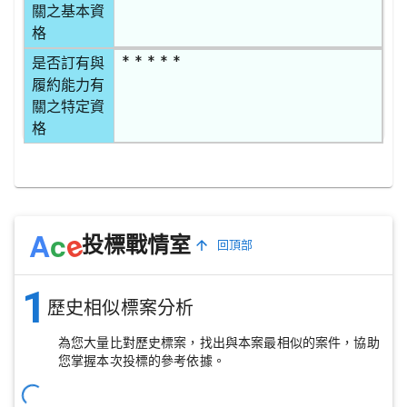
關之基本資
格
* * * * *
是否訂有與
履約能力有
關之特定資
格
e
A
c
投標戰情室
回頂部
1
歷史相似標案分析
為您大量比對歷史標案，找出與本案最相似的案件，協助
您掌握本次投標的參考依據。