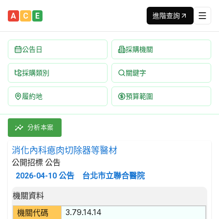
A
C
E
進階查詢
公告日
採購機關
採購類別
關鍵字
履約地
預算範圍
消化內科瘜肉切除器等醫材 招標公告 | 案號：115AC01 | 公
採購類別：財物類 醫療,外科及矯形設備 | 招標方式：公開招標 |
分析本案
消化內科瘜肉切除器等醫材
公開招標 公告
2026-04-10
公告
台北市立聯合醫院
招標公告詳細內容
機關資料
3.79.14.14
機關代碼