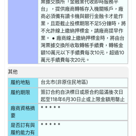
票據交換所「金融業代收即時服務平
台」，提供廠商轉帳存入機關帳戶，廠
商必須備有讀卡機與銀行金融卡才能作
業，且距截止投標期限不足5分鐘時，將
不允許線上繳納押標金，請廠商提早作
業。 ● 廠商線上繳納押標金時，將由台
灣票據交換所收取轉帳手續費，轉帳金
額10萬元以下手續費每次10元，超過10
萬元手續費每次20元。
其他
台北市(非原住民地區)
履約地點
簽訂合約自決標日或原合約屆滿後次日
履約期限
起至118年6月30日止或上限金額用罄止
* * * * *
廠商資格摘
要
* * * * *
是否訂有與
履約能力有