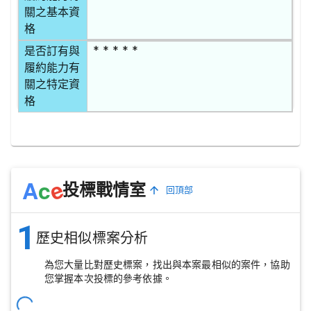
關之基本資
格
* * * * *
是否訂有與
履約能力有
關之特定資
格
e
A
c
投標戰情室
回頂部
1
歷史相似標案分析
為您大量比對歷史標案，找出與本案最相似的案件，協助
您掌握本次投標的參考依據。