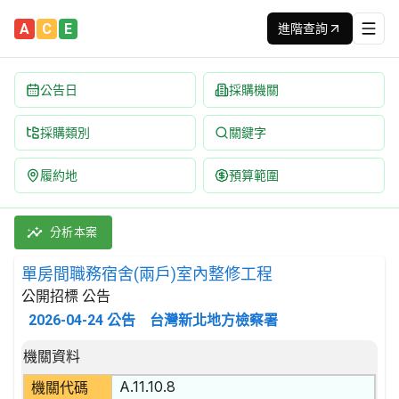
A
C
E
進階查詢
公告日
採購機關
採購類別
關鍵字
履約地
預算範圍
單房間職務宿舍(兩戶)室內整修工程 招標公告 | 案號：PCDH11
採購類別：工程類 其他裝修工程 | 招標方式：公開招標 | 決標方
分析本案
單房間職務宿舍(兩戶)室內整修工程
公開招標 公告
2026-04-24
公告
台灣新北地方檢察署
招標公告詳細內容
機關資料
A.11.10.8
機關代碼