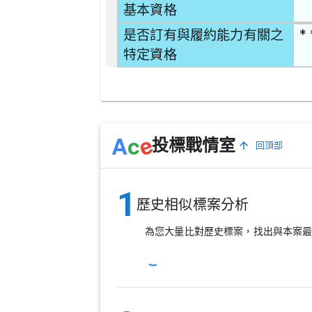
基本資格
* 
是否訂有與履約能力有關之
特定資格
e
A
c
投標戰情室
回頂部
1
歷史相似標案分析
為您大量比對歷史標案，找出與本案