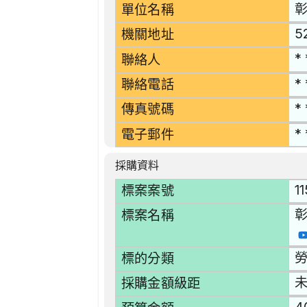
單位名稱
5
機關地址
* 
聯絡人
* 
聯絡電話
* 
傳真號碼
* 
電子郵件
採購資料
1
標案案號
彰
標案名稱
勞
標的分類
採購金額級距