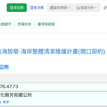
查招標
查決標
最新標案
追蹤分析
關鍵字
履約地
預算範圍
潔維護計畫(開口契約) 招標公告 | 案號：1150005559 |
其他環保服務 | 招標方式：公開取得報價單或企劃書 | 決標方式：最
向海致敬-海岸整體清潔維護計畫(開口契約)
公所
.76.47.73
彰化縣芳苑鄉公所
教學