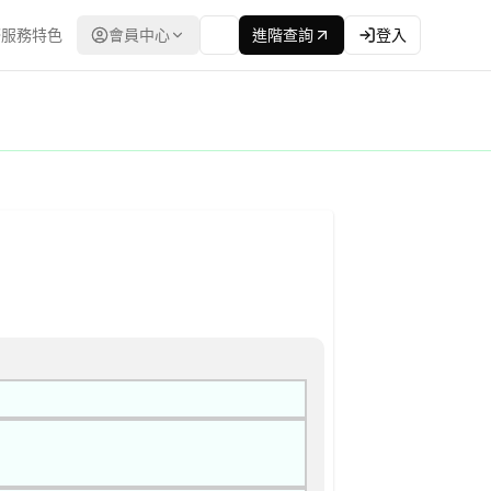
服務特色
會員中心
進階查詢
登入
 公開取得報價單或企劃書 公告
低標 | 資料來源：台灣政府電子採購網（公共工程委員會） | 更新時