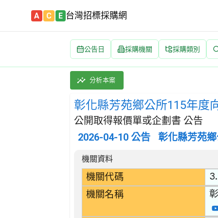
台灣招標採購網
A
C
E
公告日
採購機關
採購類別
彰化縣芳苑鄉公所115年度向海致敬-海岸整體清
採購類別：勞務類 污水及垃圾處理、公共衛生及
分析本案
彰化縣芳苑鄉公所115年度
公開取得報價單或企劃書 公告
2026-04-10
公告
彰化縣芳苑鄉
招標公告詳細內容
機關資料
3
機關代碼
機關名稱