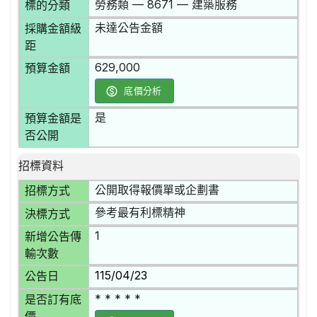
勞務類 — 8671 — 建築服務
標的分類
未達公告金額
採購金額級
距
629,000
預算金額
底價分析
是
預算金額是
否公開
招標資料
公開取得報價單或企劃書
招標方式
參考最有利標精神
決標方式
1
新增公告傳
輸次數
115/04/23
公告日
* * * * *
是否訂有底
價