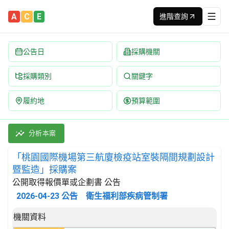
A
C
E
進階查詢
公告日
採購機關
採購類別
關鍵字
履約地
預算範圍
「桃園國際機場第三航廈檢疫站室裝隔間規劃設計暨監造」採購案 招
採購類別：勞務類 建築服務 | 招標方式：公開取得報價單或企劃書 
分析本案
「桃園國際機場第三航廈檢疫站室裝隔間規劃設計
暨監造」採購案
公開取得報價單或企劃書 公告
2026-04-23
公告
衛生福利部疾病管制署
招標公告詳細內容
機關資料