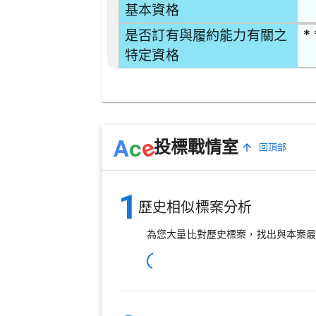
基本資格
* 
是否訂有與履約能力有關之
特定資格
e
A
c
投標戰情室
回頂部
1
歷史相似標案分析
為您大量比對歷史標案，找出與本案