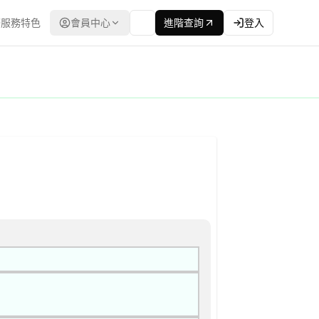
服務特色
會員中心
進階查詢
登入
灣政府電子採購網（公共工程委員會） | 更新時間：2026-04-22