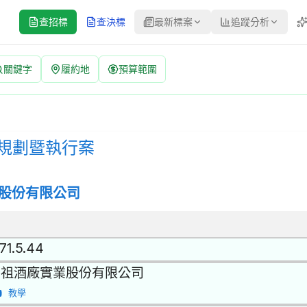
查招標
查決標
最新標案
追蹤分析
關鍵字
履約地
預算範圍
告 | 案號：1150000010 | 公開取得報價單或企劃書 公告
取得報價單或企劃書 | 決標方式：參考最有利標精神 | 資料來源：台
會規劃暨執行案
股份有限公司
71.5.44
馬祖酒廠實業股份有限公司
教學