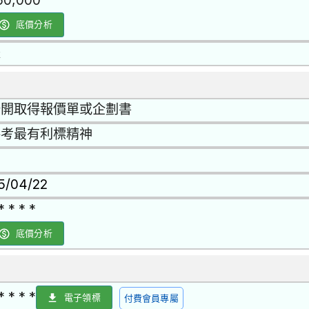
50,000
底價分析
是
公開取得報價單或企劃書
參考最有利標精神
15/04/22
* * * *
底價分析
* * * *
電子領標
付費會員專屬