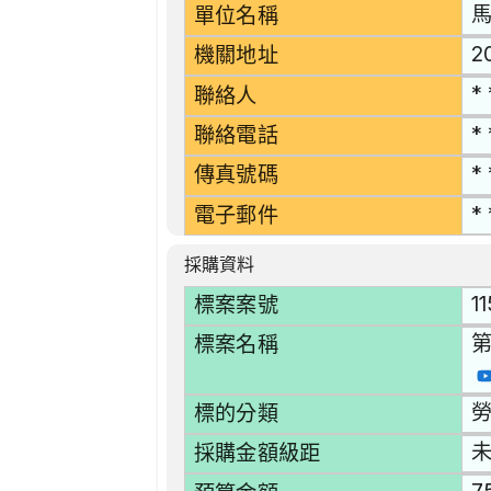
單位名稱
2
機關地址
* 
聯絡人
* 
聯絡電話
* 
傳真號碼
* 
電子郵件
採購資料
1
標案案號
第
標案名稱
勞
標的分類
採購金額級距