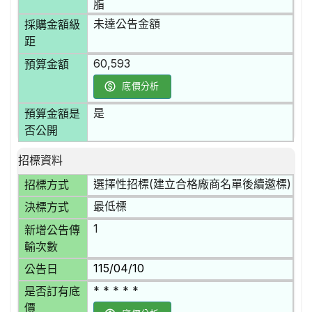
脂
未達公告金額
採購金額級
距
60,593
預算金額
底價分析
是
預算金額是
否公開
招標資料
選擇性招標(建立合格廠商名單後續邀標)
招標方式
最低標
決標方式
1
新增公告傳
輸次數
115/04/10
公告日
* * * * *
是否訂有底
價