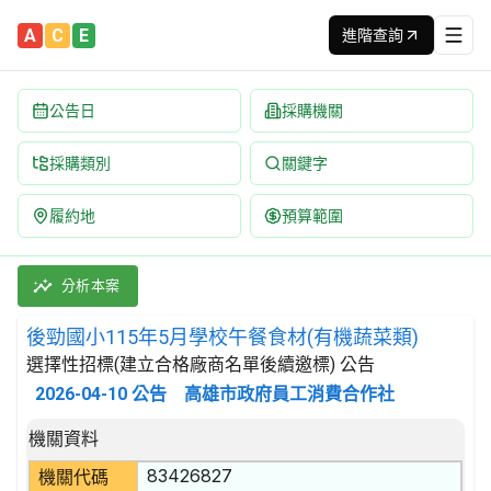
A
C
E
進階查詢
公告日
採購機關
採購類別
關鍵字
履約地
預算範圍
後勁國小115年5月學校午餐食材(有機蔬菜類) 招標公告 | 案號：F
採購類別：財物類 肉類,魚,果實,蔬菜,及油脂 | 招標方式：選擇
分析本案
後勁國小115年5月學校午餐食材(有機蔬菜類)
選擇性招標(建立合格廠商名單後續邀標) 公告
2026-04-10
公告
高雄市政府員工消費合作社
招標公告詳細內容
機關資料
83426827
機關代碼