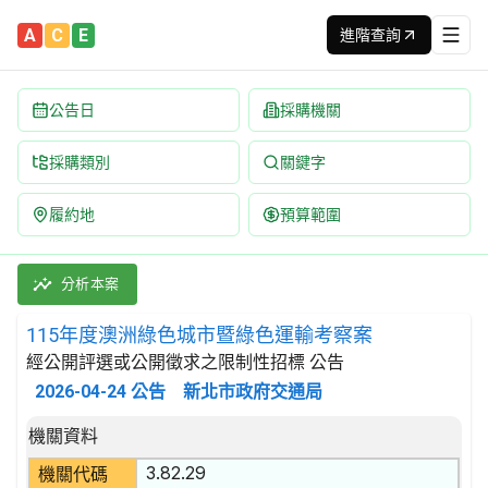
A
C
E
進階查詢
公告日
採購機關
採購類別
關鍵字
履約地
預算範圍
115年度澳洲綠色城市暨綠色運輸考察案 招標公告 | 案號：382
採購類別：勞務類 支援及輔助運輸服務 | 招標方式：經公開評選或
分析本案
115年度澳洲綠色城市暨綠色運輸考察案
經公開評選或公開徵求之限制性招標 公告
2026-04-24
公告
新北市政府交通局
招標公告詳細內容
機關資料
3.82.29
機關代碼