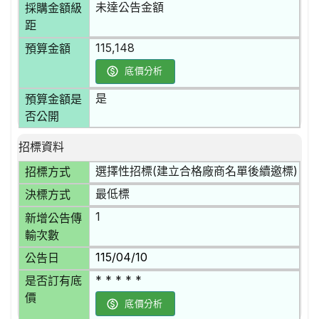
未達公告金額
採購金額級
距
115,148
預算金額
底價分析
是
預算金額是
否公開
招標資料
選擇性招標(建立合格廠商名單後續邀標)
招標方式
最低標
決標方式
1
新增公告傳
輸次數
115/04/10
公告日
* * * * *
是否訂有底
價
底價分析