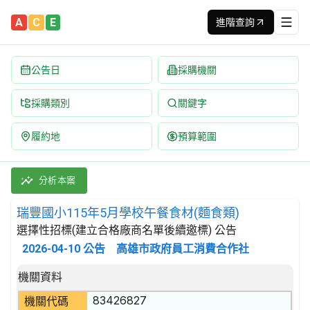
A
C
E
進階查詢
公告日
採購機關
採購類別
關鍵字
履約地
預算範圍
瑞豐國小115年5月學校午餐食材(麵食類) 招標公告 | 案號：F11
採購類別：財物類 肉類,魚,果實,蔬菜,及油脂 | 招標方式：選擇
分析本案
瑞豐國小115年5月學校午餐食材(麵食類)
選擇性招標(建立合格廠商名單後續邀標) 公告
2026-04-10
公告
高雄市政府員工消費合作社
招標公告詳細內容
機關資料
83426827
機關代碼