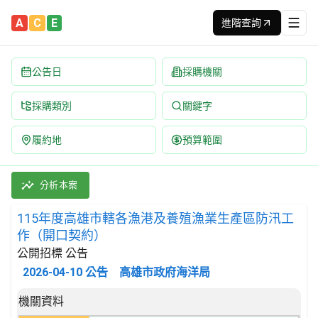
A
C
E
進階查詢
公告日
採購機關
採購類別
關鍵字
履約地
預算範圍
115年度高雄市轄各漁港及養殖漁業生產區防汛工作（開口契約） 招
採購類別：勞務類 土木工程施工服務 | 招標方式：公開招標 | 決
分析本案
115年度高雄市轄各漁港及養殖漁業生產區防汛工
作（開口契約）
公開招標 公告
2026-04-10
公告
高雄市政府海洋局
招標公告詳細內容
機關資料