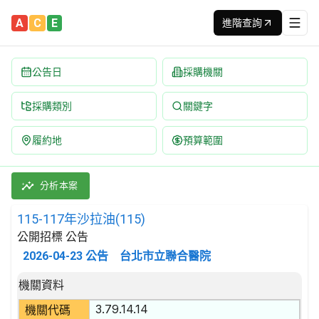
A
C
E
進階查詢
公告日
採購機關
採購類別
關鍵字
履約地
預算範圍
115-117年沙拉油(115) 招標公告 | 案號：F115015 | 公開招標
採購類別：財物類 肉類,魚,果實,蔬菜,及油脂 | 招標方式：公開招
分析本案
115-117年沙拉油(115)
公開招標 公告
2026-04-23
公告
台北市立聯合醫院
招標公告詳細內容
機關資料
3.79.14.14
機關代碼