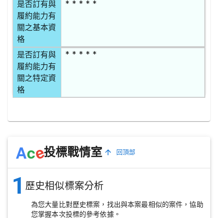
* * * * *
是否訂有與
履約能力有
關之基本資
格
* * * * *
是否訂有與
履約能力有
關之特定資
格
e
A
c
投標戰情室
回頂部
1
歷史相似標案分析
為您大量比對歷史標案，找出與本案最相似的案件，協助
您掌握本次投標的參考依據。