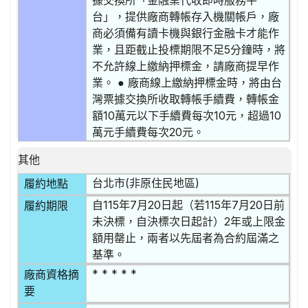
據交換所「金融業代收即時服務平
台」，提供廠商轉帳存入機關帳戶，廠
商必須備有讀卡機與銀行金融卡才能作
業，且距截止投標期限不足5分鐘時，將
不允許線上繳納押標金，請廠商提早作
業。 ● 廠商線上繳納押標金時，將由台
灣票據交換所收取轉帳手續費，轉帳金
額10萬元以下手續費每次10元，超過10
萬元手續費每次20元。
其他
台北市(非原住民地區)
履約地點
自115年7月20日起（若115年7月20日前
履約期限
未決標，自決標次日起計）2年或上限金
額用罄止，兩者以先屆者為合約屆滿之
基準。
* * * * *
廠商資格摘
要