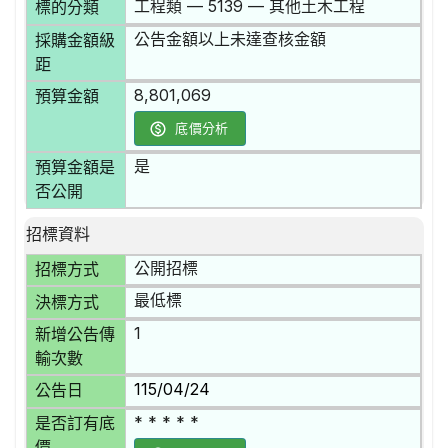
工程類 — 5139 — 其他土木工程
標的分類
公告金額以上未達查核金額
採購金額級
距
8,801,069
預算金額
底價分析
是
預算金額是
否公開
招標資料
公開招標
招標方式
最低標
決標方式
1
新增公告傳
輸次數
115/04/24
公告日
* * * * *
是否訂有底
價