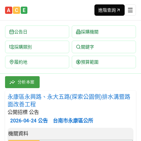
A
C
E
進階查詢
公告日
採購機關
採購類別
關鍵字
履約地
預算範圍
永康區永興路、永大五路(探索公園側)排水溝暨路面改善工程 招標公告
採購類別：工程類 其他土木工程 | 招標方式：公開招標 | 決標方
分析本案
永康區永興路、永大五路(探索公園側)排水溝暨路
面改善工程
公開招標 公告
2026-04-24
公告
台南市永康區公所
招標公告詳細內容
機關資料