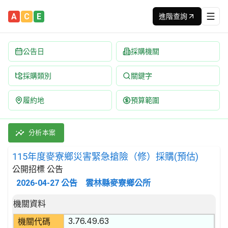
A
C
E
進階查詢
公告日
採購機關
採購類別
關鍵字
履約地
預算範圍
115年度麥寮鄉災害緊急搶險（修）採購(預估) 招標公告 | 案號：
採購類別：勞務類 土木工程施工服務 | 招標方式：公開招標 | 決
分析本案
115年度麥寮鄉災害緊急搶險（修）採購(預估)
公開招標 公告
2026-04-27
公告
雲林縣麥寮鄉公所
招標公告詳細內容
機關資料
3.76.49.63
機關代碼