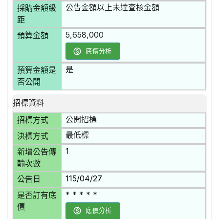
公告金額以上未達查核金額
採購金額級
距
5,658,000
預算金額
底價分析
是
預算金額是
否公開
招標資料
公開招標
招標方式
最低標
決標方式
1
新增公告傳
輸次數
115/04/27
公告日
* * * * *
是否訂有底
價
底價分析