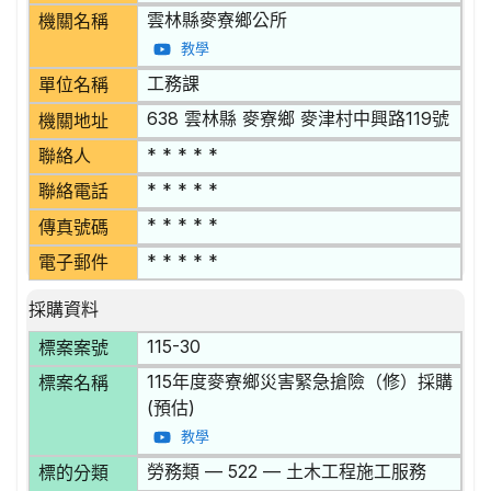
雲林縣麥寮鄉公所
機關名稱
教學
工務課
單位名稱
638 雲林縣 麥寮鄉 麥津村中興路119號
機關地址
* * * * *
聯絡人
* * * * *
聯絡電話
* * * * *
傳真號碼
* * * * *
電子郵件
採購資料
115-30
標案案號
115年度麥寮鄉災害緊急搶險（修）採購
標案名稱
(預估)
教學
勞務類 — 522 — 土木工程施工服務
標的分類