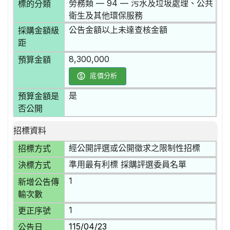
勞務類 — 94 — 污水及垃圾處理、公共
標的分類
衛生及其他環保服務
公告金額以上未達查核金額
採購金額級
距
8,300,000
預算金額
底價分析
是
預算金額是
否公開
招標資料
經公開評選或公開徵求之限制性招標
招標方式
準用最有利標 採購評選委員名單
決標方式
1
新增公告傳
輸次數
1
更正序號
115/04/23
公告日