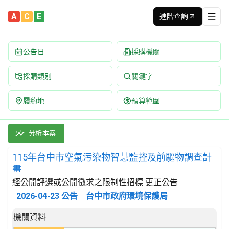
A
C
E
進階查詢
公告日
採購機關
採購類別
關鍵字
履約地
預算範圍
115年台中市空氣污染物智慧監控及前驅物調查計畫 招標公告 | 
採購類別：勞務類 污水及垃圾處理、公共衛生及其他環保服務 | 
分析本案
115年台中市空氣污染物智慧監控及前驅物調查計
畫
經公開評選或公開徵求之限制性招標 更正公告
2026-04-23
公告
台中市政府環境保護局
招標公告詳細內容
機關資料