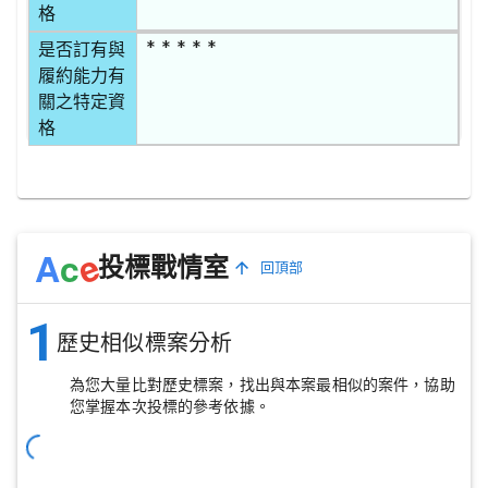
格
* * * * *
是否訂有與
履約能力有
關之特定資
格
e
A
c
投標戰情室
回頂部
1
歷史相似標案分析
為您大量比對歷史標案，找出與本案最相似的案件，協助
您掌握本次投標的參考依據。