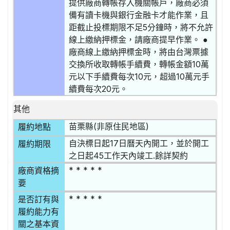
提供廠商轉帳存入機關帳戶，廠商必須
備有讀卡機與銀行金融卡才能作業，且
距截止投標期限不足5分鐘時，將不允許
線上繳納押標金，請廠商提早作業。 ●
廠商線上繳納押標金時，將由台灣票據
交換所收取轉帳手續費，轉帳金額10萬
元以下手續費每次10元，超過10萬元手
續費每次20元。
其他
苗栗縣(非原住民地區)
履約地點
自決標日起17日曆天內開工，並於開工
履約期限
之日起45工作天內竣工.餘詳契約
* * * * *
廠商資格摘
要
* * * * *
是否訂有與
履約能力有
關之基本資