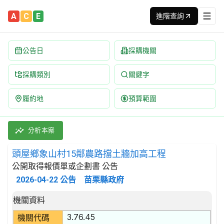
A
C
E
進階查詢
公告日
採購機關
採購類別
關鍵字
履約地
預算範圍
頭屋鄉象山村15鄰農路擋土牆加高工程 招標公告 | 案號：1150
採購類別：工程類 其他土木工程 | 招標方式：公開取得報價單或企劃
分析本案
頭屋鄉象山村15鄰農路擋土牆加高工程
公開取得報價單或企劃書 公告
2026-04-22
公告
苗栗縣政府
招標公告詳細內容
機關資料
3.76.45
機關代碼