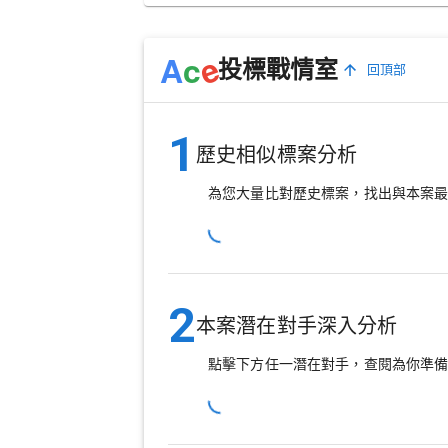
e
A
c
投標戰情室
回頂部
1
歷史相似標案分析
為您大量比對歷史標案，找出與本案
2
本案潛在對手深入分析
點擊下方任一潛在對手，查閱為你準