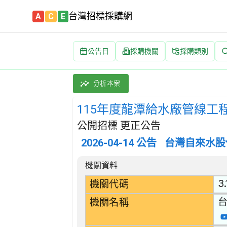
台灣招標採購網
A
C
E
公告日
採購機關
採購類別
115年度龍潭給水廠管線工程單價採購-開口契約 
採購類別：工程類 水管及排水設施鋪設工程 | 
分析本案
115年度龍潭給水廠管線工
公開招標 更正公告
2026-04-14
公告
台灣自來水股
招標公告詳細內容
機關資料
3.
機關代碼
機關名稱