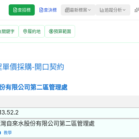
查招標
查決標
最新標案
追蹤分析
關鍵字
履約地
預算範圍
招標公告 | 案號：02-15-0201-A6 | 公開招標 更正公告
招標方式：公開招標 | 決標方式：最低標 | 資料來源：台灣政府電子採
程單價採購-開口契約
份有限公司第二區管理處
13.52.2
台灣自來水股份有限公司第二區管理處
教學