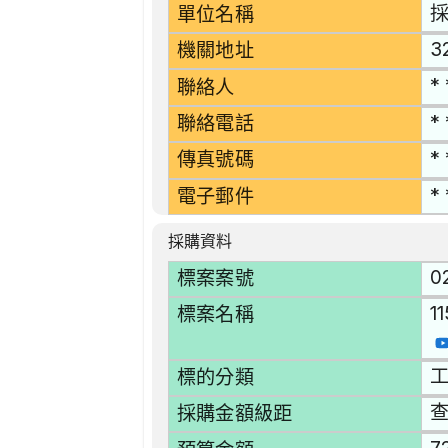
單位名稱
3
機關地址
* 
聯絡人
* 
聯絡電話
* 
傳真號碼
* 
電子郵件
採購資料
0
標案案號
1
標案名稱
工
標的分類
採購金額級距