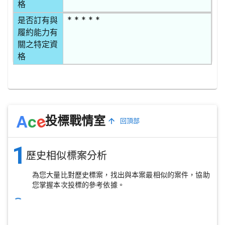
格
* * * * *
是否訂有與
履約能力有
關之特定資
格
e
A
c
投標戰情室
回頂部
1
歷史相似標案分析
為您大量比對歷史標案，找出與本案最相似的案件，協助
您掌握本次投標的參考依據。