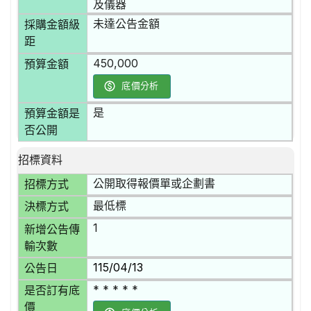
及儀器
未達公告金額
採購金額級
距
450,000
預算金額
底價分析
是
預算金額是
否公開
招標資料
公開取得報價單或企劃書
招標方式
最低標
決標方式
1
新增公告傳
輸次數
115/04/13
公告日
* * * * *
是否訂有底
價