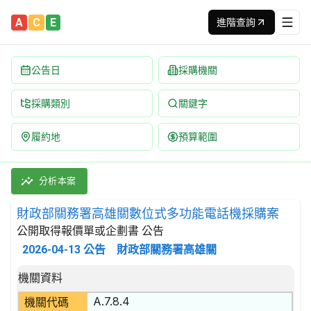
A
C
E
進階查詢
公告日
採購機關
採購類別
關鍵字
履約地
預算範圍
財政部關務署高雄關數位式多功能電話機採購案 招標公告 | 案號：
採購類別：財物類 收音機、電視,通訊器材及儀器 | 招標方式：公開
分析本案
財政部關務署高雄關數位式多功能電話機採購案
公開取得報價單或企劃書 公告
2026-04-13
公告
財政部關務署高雄關
招標公告詳細內容
機關資料
A.7.8.4
機關代碼