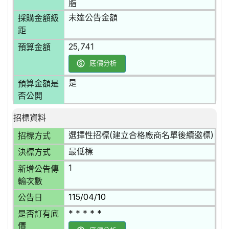
脂
未達公告金額
採購金額級
距
25,741
預算金額
底價分析
是
預算金額是
否公開
招標資料
選擇性招標(建立合格廠商名單後續邀標)
招標方式
最低標
決標方式
1
新增公告傳
輸次數
115/04/10
公告日
* * * * *
是否訂有底
價