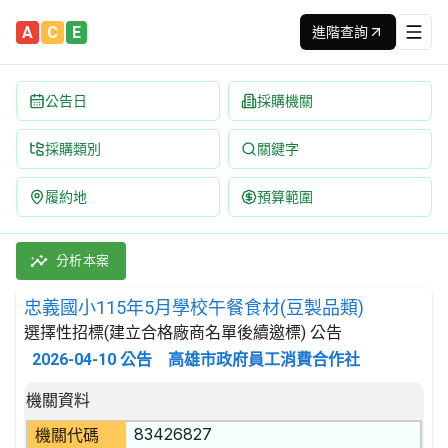
A
C
E
進階查詢
公告日
採購機關
採購類別
關鍵字
履約地
預算範圍
忠義國小115年5月學校午餐食材(豆製品類) 招標公告 | 案號：F1
採購類別：財物類 肉類,魚,果實,蔬菜,及油脂 | 招標方式：選擇
分析本案
忠義國小115年5月學校午餐食材(豆製品類)
選擇性招標(建立合格廠商名單後續邀標) 公告
2026-04-10
公告
高雄市政府員工消費合作社
招標公告詳細內容
機關資料
83426827
機關代碼