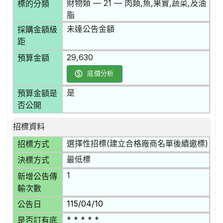
財物類 — 21 — 肉類,魚,果實,蔬菜,及油
標的分類
脂
未達公告金額
採購金額級
距
29,630
預算金額
底價分析
是
預算金額是
否公開
招標資料
選擇性招標(建立合格廠商名單後續邀標)
招標方式
最低標
決標方式
1
新增公告傳
輸次數
115/04/10
公告日
* * * * *
是否訂有底