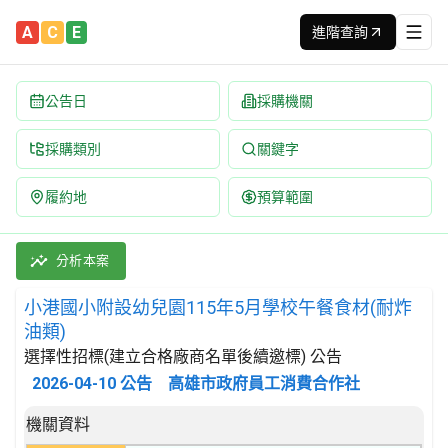
A
C
E
進階查詢
公告日
採購機關
採購類別
關鍵字
履約地
預算範圍
小港國小附設幼兒園115年5月學校午餐食材(耐炸油類) 招標公告 |
採購類別：財物類 肉類,魚,果實,蔬菜,及油脂 | 招標方式：選擇
分析本案
小港國小附設幼兒園115年5月學校午餐食材(耐炸
油類)
選擇性招標(建立合格廠商名單後續邀標) 公告
2026-04-10
公告
高雄市政府員工消費合作社
招標公告詳細內容
機關資料