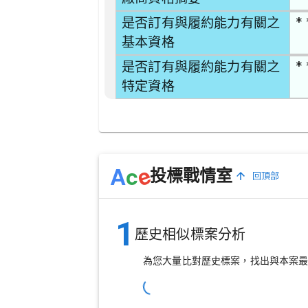
* 
是否訂有與履約能力有關之
基本資格
* 
是否訂有與履約能力有關之
特定資格
e
A
c
投標戰情室
回頂部
1
歷史相似標案分析
為您大量比對歷史標案，找出與本案