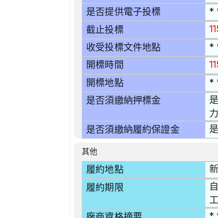
* 
是否提供電子投標
1
截止投標
* 
收受投標文件地點
1
開標時間
* 
開標地點
是
是否須繳納押標金
力
是
是否須繳納履約保證金
其他
新
履約地點
自
履約期限
* 
廠商資格摘要