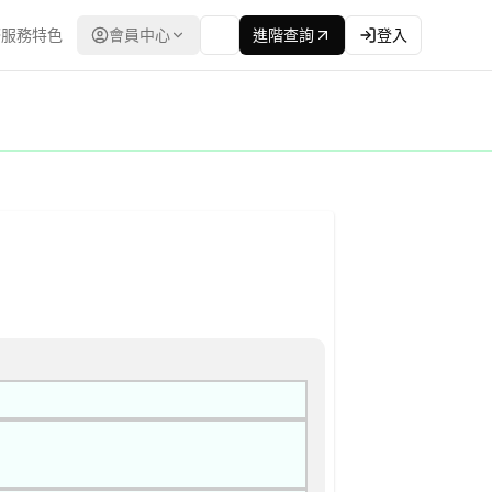
服務特色
會員中心
進階查詢
登入
：台灣政府電子採購網（公共工程委員會） | 更新時間：2026-04