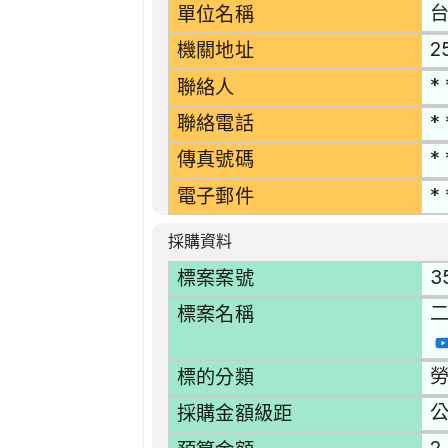
單位名稱
2
機關地址
* 
聯絡人
* 
聯絡電話
* 
傳真號碼
* 
電子郵件
採購資料
3
標案案號
標案名稱
勞
標的分類
採購金額級距