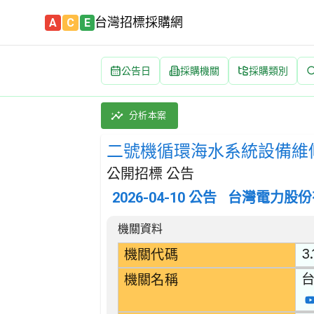
台灣招標採購網
A
C
E
公告日
採購機關
採購類別
二號機循環海水系統設備維修工作 招標公告 | 案
採購類別：勞務類 附帶於金屬產品、機械及設備維
分析本案
二號機循環海水系統設備維
公開招標 公告
2026-04-10
公告
台灣電力股份
招標公告詳細內容
機關資料
3.
機關代碼
機關名稱