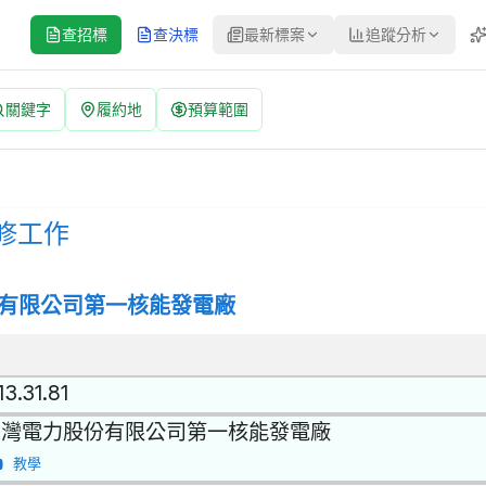
查招標
查決標
最新標案
追蹤分析
關鍵字
履約地
預算範圍
號：3501509011 | 公開招標 公告
修之服務 | 招標方式：公開招標 | 決標方式：最低標 | 資料來源
修工作
有限公司第一核能發電廠
13.31.81
台灣電力股份有限公司第一核能發電廠
教學