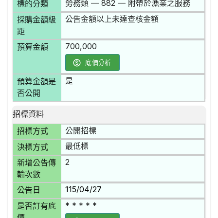
勞務類 — 882 — 附帶於漁業之服務
標的分類
公告金額以上未達查核金額
採購金額級
距
700,000
預算金額
底價分析
是
預算金額是
否公開
招標資料
公開招標
招標方式
最低標
決標方式
2
新增公告傳
輸次數
115/04/27
公告日
* * * * *
是否訂有底
價