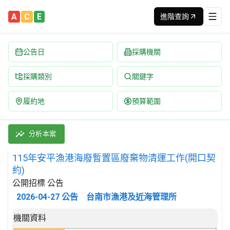
A
C
E
進階查詢
公告日
採購機關
採購類別
關鍵字
履約地
預算範圍
115年安平漁港海廢暫置區廢棄物清運工作(開口契約) 招標公告 | 
採購類別：勞務類 附帶於漁業之服務 | 招標方式：公開招標 | 決
分析本案
115年安平漁港海廢暫置區廢棄物清運工作(開口契
約)
公開招標 公告
2026-04-27
公告
台南市漁港及近海管理所
招標公告詳細內容
機關資料