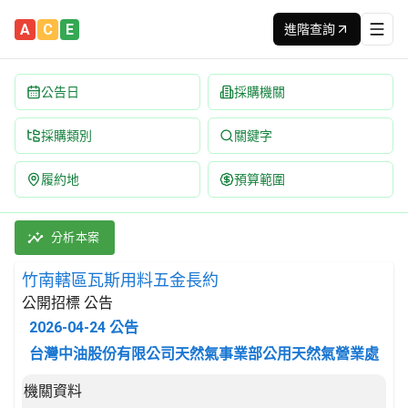
A
C
E
進階查詢
公告日
採購機關
採購類別
關鍵字
履約地
預算範圍
竹南轄區瓦斯用料五金長約 招標公告 | 案號：L3115D001 |
採購類別：財物類 做為測量、檢查、航行及其他目的用之儀器和裝置
分析本案
竹南轄區瓦斯用料五金長約
公開招標 公告
2026-04-24
公告
台灣中油股份有限公司天然氣事業部公用天然氣營業處
招標公告詳細內容
機關資料