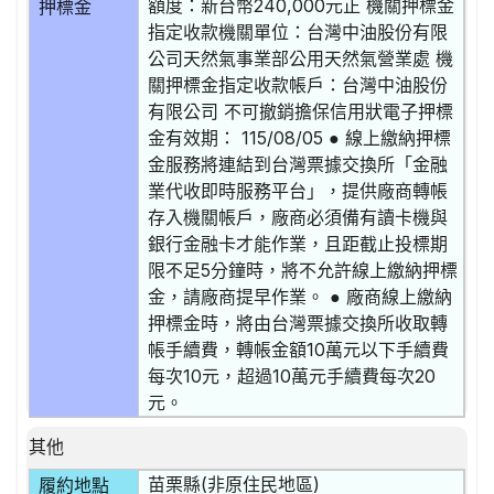
額度：新台幣240,000元正 機關押標金
押標金
指定收款機關單位：台灣中油股份有限
公司天然氣事業部公用天然氣營業處 機
關押標金指定收款帳戶：台灣中油股份
有限公司 不可撤銷擔保信用狀電子押標
金有效期： 115/08/05 ● 線上繳納押標
金服務將連結到台灣票據交換所「金融
業代收即時服務平台」，提供廠商轉帳
存入機關帳戶，廠商必須備有讀卡機與
銀行金融卡才能作業，且距截止投標期
限不足5分鐘時，將不允許線上繳納押標
金，請廠商提早作業。 ● 廠商線上繳納
押標金時，將由台灣票據交換所收取轉
帳手續費，轉帳金額10萬元以下手續費
每次10元，超過10萬元手續費每次20
元。
其他
苗栗縣(非原住民地區)
履約地點