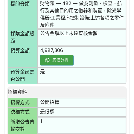
財物類 — 482 — 做為測量、檢查、航
標的分類
行及其他目的用之儀器和裝置，除光學
儀器;工業程序控制設備;上述各項之零件
及附件
公告金額以上未達查核金額
採購金額級
距
4,987,306
預算金額
底價分析
是
預算金額是
否公開
招標資料
公開招標
招標方式
最低標
決標方式
1
新增公告傳
輸次數